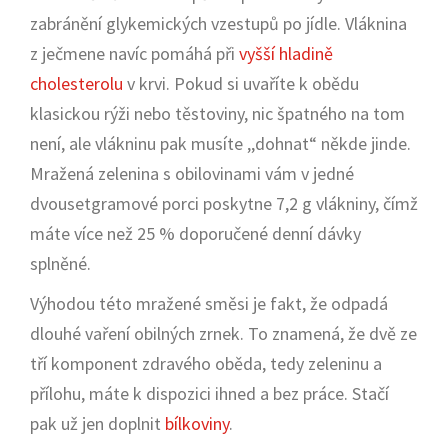
zabránění glykemických vzestupů po jídle. Vláknina
z ječmene navíc pomáhá při
vyšší hladině
cholesterolu
v krvi. Pokud si uvaříte k obědu
klasickou rýži nebo těstoviny, nic špatného na tom
není, ale vlákninu pak musíte ,,dohnat“ někde jinde.
Mražená zelenina s obilovinami vám v jedné
dvousetgramové porci poskytne 7,2 g vlákniny, čímž
máte více než 25 % doporučené denní dávky
splněné.
Výhodou této mražené směsi je fakt, že odpadá
dlouhé vaření obilných zrnek. To znamená, že dvě ze
tří komponent zdravého oběda, tedy zeleninu a
přílohu, máte k dispozici ihned a bez práce. Stačí
pak už jen doplnit
bílkoviny
.