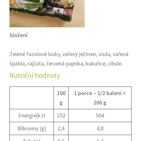
Složení
Zelené fazolové lusky, vařený ječmen, voda, vařená
špalda, rajčata, červená paprika, kukuřice, cibule.
Nutriční hodnoty
100
1 porce – 1/2 balení =
g
200 g
Energie(kJ)
252
504
Bílkoviny (g)
2,4
4,8