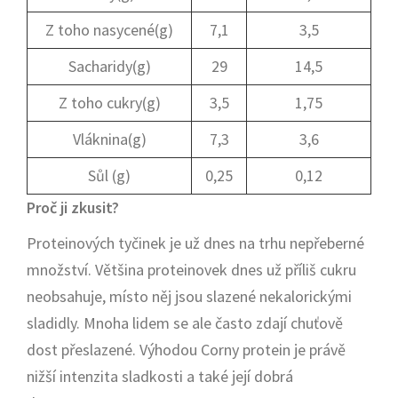
Z toho nasycené(g)
7,1
3,5
Sacharidy(g)
29
14,5
Z toho cukry(g)
3,5
1,75
Vláknina(g)
7,3
3,6
Sůl (g)
0,25
0,12
Proč ji zkusit?
Proteinových tyčinek je už dnes na trhu nepřeberné
množství. Většina proteinovek dnes už příliš cukru
neobsahuje, místo něj jsou slazené nekalorickými
sladidly. Mnoha lidem se ale často zdají chuťově
dost přeslazené. Výhodou Corny protein je právě
nižší intenzita sladkosti a také její dobrá