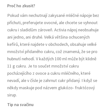
Proč ho zkusit?
Pokud vám nechutnají zakysané mléčné nápoje bez
příchuti, preferujete ovocné, ale chcete se vyhnout
cukru i sladidům zároveň. Activia nápoj neobsahuje
ani jedno, ani druhé. Velká většina ochucených
kefírů, které najdete v obchodech, obsahuje velké
množství přidaného cukru, což znamená, že se pro
hubnutí nehodí. V každých 100 ml může být klidně
11 g cukru. Je to součet množství cukru
pocházejícího z ovoce a cukru mléčného, které
nevadí, ale v čísle je zahrnut cukr přidaný. I když se
někdy maskuje pod názvem glukózo- fruktózový
sirup.
Tip na svačinu