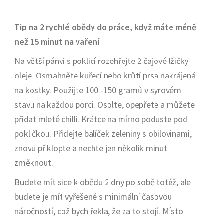
Tip na 2 rychlé obědy do práce, když máte méně
než 15 minut na vaření
Na větší pánvi s poklicí rozehřejte 2 čajové lžičky
oleje. Osmahněte kuřecí nebo krůtí prsa nakrájená
na kostky. Použijte 100 -150 gramů v syrovém
stavu na každou porci. Osolte, opepřete a můžete
přidat mleté chilli. Krátce na mírno poduste pod
pokličkou. Přidejte balíček zeleniny s obilovinami,
znovu přiklopte a nechte jen několik minut
změknout.
Budete mít sice k obědu 2 dny po sobě totéž, ale
budete je mít vyřešené s minimální časovou
náročností, což bych řekla, že za to stojí. Místo