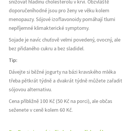
snižovat hladinu cholesterolu v krvi. Obzvláště
doporučeníhodné jsou pro ženy ve věku kolem
menopauzy. Sójové izoflavonoidy pomáhají tlumi
nepříjemné klimakterické symptomy.
Sojade je navíc chuťově velmi povedený, ovocný, ale
bez přidaného cukru a bez sladidel.
Tip:
Dávejte si běžné jogurty na bázi kravského mléka
třeba pětkrát týdně a dvakrát týdně můžete zařadit
sójovou alternativu.
Cena přibližně 100 Kč (50 Kč na porci), ale občas
seženete v ceně kolem 60 Kč.