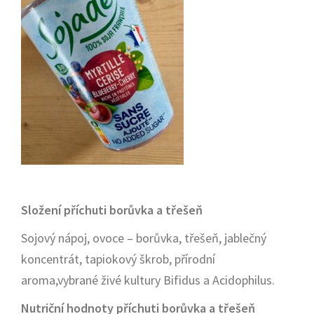
Složení příchuti borůvka a třešeň
Sojový nápoj, ovoce – borůvka, třešeň, jablečný
koncentrát, tapiokový škrob, přírodní
aroma,vybrané živé kultury Bifidus a Acidophilus.
Nutriční hodnoty příchuti borůvka a třešeň