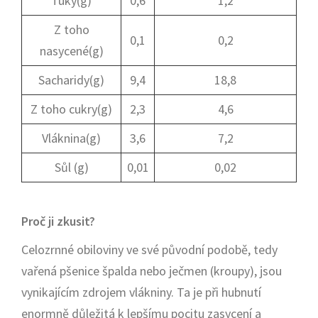
Tuky(g)
0,6
1,2
Z toho
0,1
0,2
nasycené(g)
Sacharidy(g)
9,4
18,8
Z toho cukry(g)
2,3
4,6
Vláknina(g)
3,6
7,2
Sůl (g)
0,01
0,02
Proč ji zkusit?
Celozrnné obiloviny ve své původní podobě, tedy
vařená pšenice špalda nebo ječmen (kroupy), jsou
vynikajícím zdrojem vlákniny. Ta je při hubnutí
enormně důležitá k lepšímu pocitu zasycení a