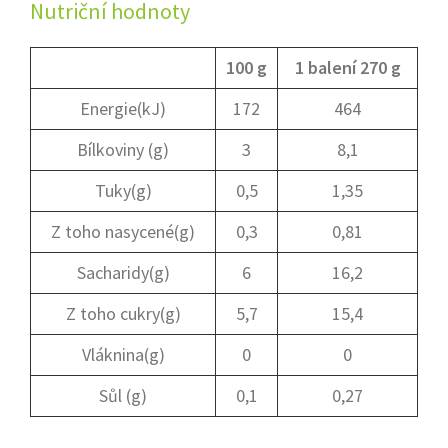
Nutriční hodnoty
100 g
1 balení 270 g
Energie(kJ)
172
464
Bílkoviny (g)
3
8,1
Tuky(g)
0,5
1,35
Z toho nasycené(g)
0,3
0,81
Sacharidy(g)
6
16,2
Z toho cukry(g)
5,7
15,4
Vláknina(g)
0
0
Sůl (g)
0,1
0,27