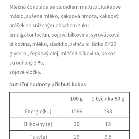
Mléčná čokoláda se sladidlem maltitol, kakaové
máslo, sušené mléko, kakaová hmota, kakaový
prášek se sníženým obsahem tuku
emulgátor lecitin, sojová bílkovina, syrovátková
bílkovina, mléko, sladidlo, zvlhčující látka E422
glycerol, řepkový olej, mléčná bílkovina, kokos
strouhaný 3 %,
sójové vločky.
Nutriční hodnoty příchuti kokos
100 g
1 tyčinka 50 g
Energie(kJ)
1596
798
Bílkoviny (g)
30
15
Tuky(g)
19
9,5