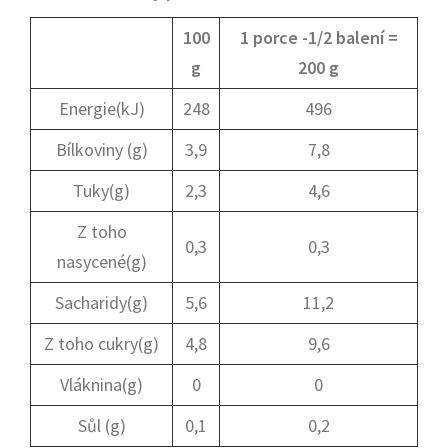
100
1 porce -1/2 balení =
g
200 g
Energie(kJ)
248
496
Bílkoviny (g)
3,9
7,8
Tuky(g)
2,3
4,6
Z toho
0,3
0,3
nasycené(g)
Sacharidy(g)
5,6
11,2
Z toho cukry(g)
4,8
9,6
Vláknina(g)
0
0
Sůl (g)
0,1
0,2