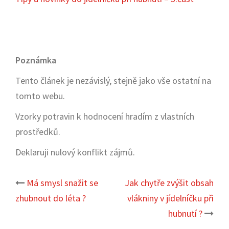
Poznámka
Tento článek je nezávislý, stejně jako vše ostatní na
tomto webu.
Vzorky potravin k hodnocení hradím z vlastních
prostředků.
Deklaruji nulový konflikt zájmů.
Má smysl snažit se
Jak chytře zvýšit obsah
Post
zhubnout do léta ?
vlákniny v jídelníčku při
navigation
hubnutí ?