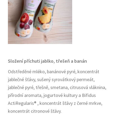
Složení příchuti jablko, třešeň a banán
Odstředěné mléko, banánové pyré, koncentrát
jablečné šťávy, sušený syrovátkový permeát,
jablečné pyré, třešně, smetana, citrusová vláknina,
přírodní aromata, jogurtové kultury a Bifidus
ActiRegularis® , koncentrát šťávy z černé mrkve,
koncentrát citronové šťávy.