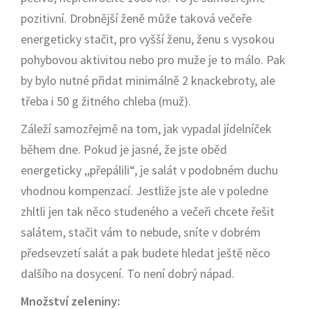
pozitivní. Drobnější ženě může taková večeře
energeticky stačit, pro vyšší ženu, ženu s vysokou
pohybovou aktivitou nebo pro muže je to málo. Pak
by bylo nutné přidat minimálně 2 knackebroty, ale
třeba i 50 g žitného chleba (muž).
Záleží samozřejmě na tom, jak vypadal jídelníček
během dne. Pokud je jasné, že jste oběd
energeticky ,,přepálili“, je salát v podobném duchu
vhodnou kompenzací. Jestliže jste ale v poledne
zhltli jen tak něco studeného a večeři chcete řešit
salátem, stačit vám to nebude, sníte v dobrém
předsevzetí salát a pak budete hledat ještě něco
dalšího na dosycení. To není dobrý nápad.
Množství zeleniny: