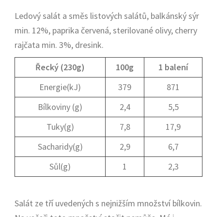
Ledový salát a směs listových salátů, balkánský sýr
min. 12%, paprika červená, sterilované olivy, cherry
rajčata min. 3%, dresink.
Řecký (230g)
100g
1 balení
Energie(kJ)
379
871
Bílkoviny (g)
2,4
5,5
Tuky(g)
7,8
17,9
Sacharidy(g)
2,9
6,7
Sůl(g)
1
2,3
Salát ze tří uvedených s nejnižším množství bílkovin.