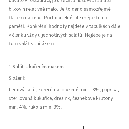
dáváte v restauraci, je u těchto hotových salátů
bílkovin relativně málo. Je to dáno samozřejmě
tlakem na cenu. Pochopitelné, ale mějte to na
paměti. Konkrétní hodnoty najdete v tabulkách dále
v článku vždy u jednotlivých salátů. Nejlépe je na
tom salát s tuňákem.
1.Salát s kuřecím masem:
Složení:
Ledový salát, kuřecí maso uzené min. 18%, paprika,
sterilovaná kukuřice, dresink, česnekové krutony
min. 4%, rukola min. 3%.