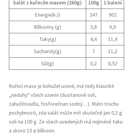
Salát s kuřecím masem (260g)
100g
1 balení
Energie(kJ)
347
902
Bílkoviny (g)
3,8
9,9
Tuky(g)
4,4
11,4
Sacharidy(g)
7
11,2
Sůl(g)
0,2
0,52
Kuřecí maso je bohužel uzené, má tedy klasické
,,neduhy“ všech uzenin (dusitanové soli,
zahušťovadla, fosforečnan sodný…). Mám trochu
pochybnosti, zda salát může mít skutečně jen 0,2 g
soli na 100 g. Ze všech uvedených má nejméně tuku
a skoro 10 g bílkovin.