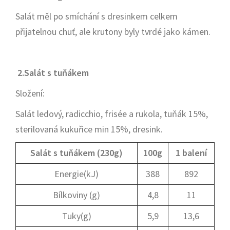
Salát měl po smíchání s dresinkem celkem
přijatelnou chuť, ale krutony byly tvrdé jako kámen.
2.Salát s tuňákem
Složení:
Salát ledový, radicchio, frisée a rukola, tuňák 15%,
sterilovaná kukuřice min 15%, dresink.
Salát s tuňákem (230g)
100g
1 balení
Energie(kJ)
388
892
Bílkoviny (g)
4,8
11
Tuky(g)
5,9
13,6