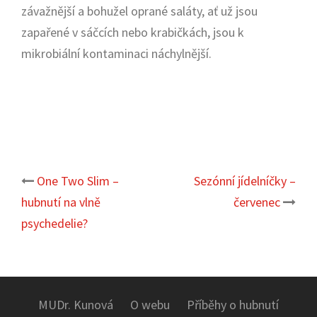
závažnější a bohužel oprané saláty, ať už jsou
zapařené v sáčcích nebo krabičkách, jsou k
mikrobiální kontaminaci náchylnější.
One Two Slim –
Sezónní jídelníčky –
Post
hubnutí na vlně
červenec
navigation
psychedelie?
MUDr. Kunová
O webu
Příběhy o hubnutí