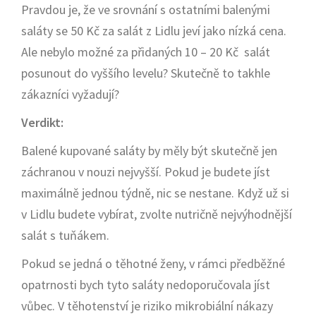
Pravdou je, že ve srovnání s ostatními balenými
saláty se 50 Kč za salát z Lidlu jeví jako nízká cena.
Ale nebylo možné za přidaných 10 – 20 Kč salát
posunout do vyššího levelu? Skutečně to takhle
zákazníci vyžadují?
Verdikt:
Balené kupované saláty by měly být skutečně jen
záchranou v nouzi nejvyšší. Pokud je budete jíst
maximálně jednou týdně, nic se nestane. Když už si
v Lidlu budete vybírat, zvolte nutričně nejvýhodnější
salát s tuňákem.
Pokud se jedná o těhotné ženy, v rámci předběžné
opatrnosti bych tyto saláty nedoporučovala jíst
vůbec. V těhotenství je riziko mikrobiální nákazy