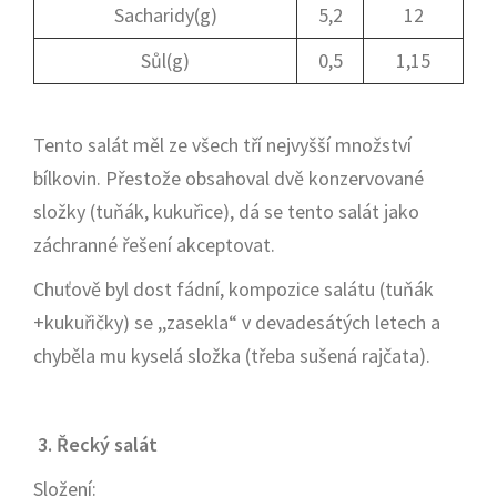
Sacharidy(g)
5,2
12
Sůl(g)
0,5
1,15
Tento salát měl ze všech tří nejvyšší množství
bílkovin. Přestože obsahoval dvě konzervované
složky (tuňák, kukuřice), dá se tento salát jako
záchranné řešení akceptovat.
Chuťově byl dost fádní, kompozice salátu (tuňák
+kukuřičky) se ,,zasekla“ v devadesátých letech a
chyběla mu kyselá složka (třeba sušená rajčata).
3. Řecký salát
Složení: