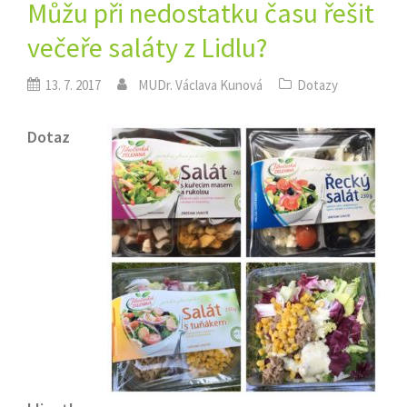
Můžu při nedostatku času řešit
večeře saláty z Lidlu?
13. 7. 2017
MUDr. Václava Kunová
Dotazy
Dotaz