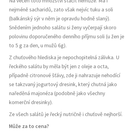
Na večeři toto množství stačit nemůže. Má i
nejméně sacharidů, zato však nejvíc tuku a soli
(balkánský sýr v něm je opravdu hodně slaný).
Snědením jednoho salátu si ženy vyčerpají skoro
polovinu doporučeného denního příjmu soli (u žen je
to 5 g za den, u mužů 6g).
Z chuťového hlediska je nepochopitelná zálivka. U
řeckého salátu by měla být jen z oleje a octa,
případně citronové šťávy, zde ji nahrazuje nehodící
se takzvaný jogurtový dresink, který chutná jako
naředěná majonéza (podobně jako všechny
komerční dresinky).
Ze všech salátů je řecký nutričně i chuťově nejhorší.
Může za to cena?