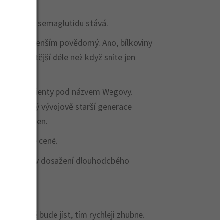
tohle se na semaglutidu stává.
 přinejmenším povědomý. Ano, bílkoviny
títe se sytější déle než když sníte jen
é obézní pacienty pod názvem Wegovy.
ím dostupný vývojově starší generace
án každý den.
ost vysoké ceně.
u překážkou v dosažení dlouhodobého
 čím méně bude jíst, tím rychleji zhubne.