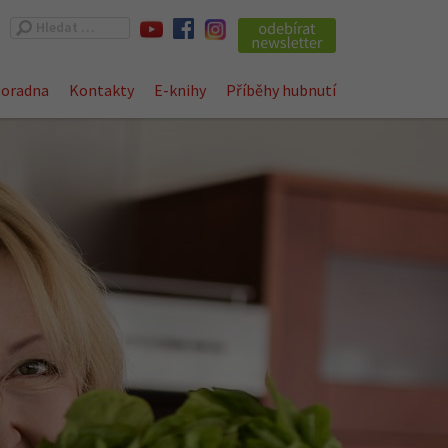
Vyhledávání
oradna
Kontakty
E-knihy
Příběhy hubnutí