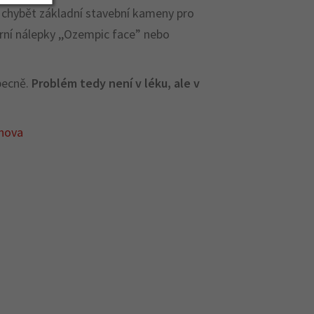
mu chybět základní stavební kameny pro
ární nálepky ,,Ozempic face” nebo
obecně.
Problém tedy není v léku, ale v
nova