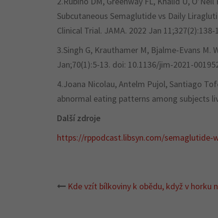
2.Rubino DM, Greenway FL, Khalid U, O’Neil 
Subcutaneous Semaglutide vs Daily Liraglut
Clinical Trial. JAMA. 2022 Jan 11;327(2):1
3.Singh G, Krauthamer M, Bjalme-Evans M. W
Jan;70(1):5-13. doi: 10.1136/jim-2021-0019
4.Joana Nicolau, Antelm Pujol, Santiago Tof
abnormal eating patterns among subjects liv
Další zdroje
https://rppodcast.libsyn.com/semaglutide-
Kde vzít bílkoviny k obědu, když v horku
Post
navigation