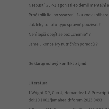
Nespustí GLP-1 agonisti epidemii mentální a
Proč tolik lidí po vysazení léku znovu přibere
Jak léky tohoto typu správně používat ?
Není lepší obejít se bez ,,chemie“ ?
Jsme u konce éry nutričních poradců ?
Deklaruji nulový konflikt zájmů.
Literatura:
1.Wright DR, Guo J, Hernandez I. A Prescript
doi:10.1001/jamahealthforum.2023.0493