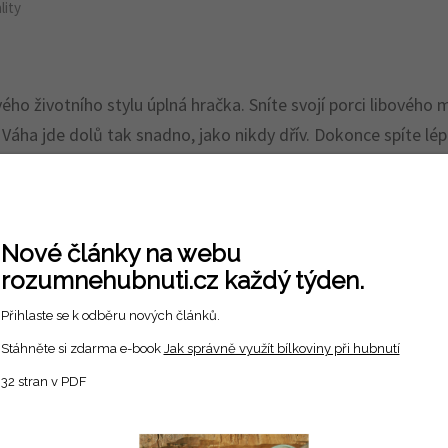
lity
ho životního stylu úplná hračka. Sníte svojí porci libového 
 Váha jde dolů tak snadno, jako nikdy dřív. Dokonce spíte lé
a pravda ? Ano i ne. Lépe řečeno: To, co z léku ,,vyrazíte”, z
. A taky jestli si nepočkáte až tahle skupina léků vyplodí ge
Nové články na webu
 ?
rozumnehubnuti.cz každý týden.
ě cukrovky 2.typu. Ukázalo se ale, že kromě kompenzace krev
Přihlaste se k odběru nových článků.
nistům GLP-1 receptorů, což znamená, že s hormonem GLP (glu
Stáhněte si zdarma e-book
Jak správně využít bílkoviny při hubnutí
sledkem je zpomalené vyprazdňování žaludku. Po jídle se tedy
32 stran v PDF
ndex. Živiny ze snědeného jídla se tak pomaleji vstřebávají. P
dlouho po jídle neklesá. Na to ale nesmí ti, kdo ho užívají h