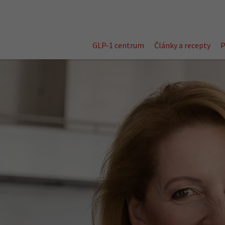
GLP-1 centrum
Články a recepty
P