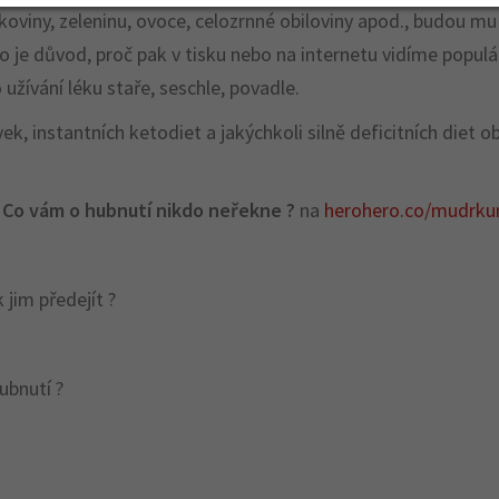
ílkoviny, zeleninu, ovoce, celozrnné obiloviny apod., budou 
 To je důvod, proč pak v tisku nebo na internetu vidíme popul
užívání léku staře, seschle, povadle.
ek, instantních ketodiet a jakýchkoli silně deficitních diet 
Co vám o hubnutí nikdo neřekne ?
na
herohero.co/mudrku
k jim předejít ?
ubnutí ?