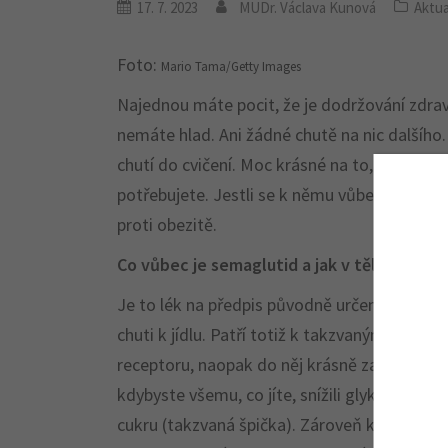
17. 7. 2023
MUDr. Václava Kunová
Aktua
Foto:
Mario Tama/Getty Images
Najednou máte pocit, že je dodržování zdravé
nemáte hlad. Ani žádné chutě na nic dalšího.
chutí do cvičení. Moc krásné na to, aby to byl
potřebujete. Jestli se k němu vůbec dostanete
proti obezitě.
Co vůbec je semaglutid a jak v těle funguje
Je to lék na předpis původně určený k léčb
chuti k jídlu. Patří totiž k takzvaným ago
receptoru, naopak do něj krásně zapadne. Vý
kdybyste všemu, co jíte, snížili glykemický i
cukru (takzvaná špička). Zároveň krevní cukr 