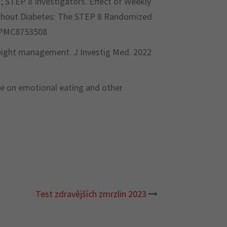
; STEP 8 Investigators. Effect of Weekly
Without Diabetes: The STEP 8 Randomized
: PMC8753508
eight management. J Investig Med. 2022
de on emotional eating and other
Test zdravějších zmrzlin 2023