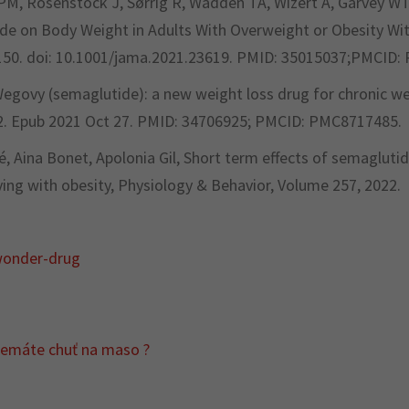
PM, Rosenstock J, Sørrig R, Wadden TA, Wizert A, Garvey WT
ide on Body Weight in Adults With Overweight or Obesity 
38-150. doi: 10.1001/jama.2021.23619. PMID: 35015037;PMCID
egovy (semaglutide): a new weight loss drug for chronic w
52. Epub 2021 Oct 27. PMID: 34706925; PMCID: PMC8717485.
é, Aina Bonet, Apolonia Gil, Short term effects of semagluti
ing with obesity, Physiology & Behavior, Volume 257, 2022.
wonder-drug
 nemáte chuť na maso ?