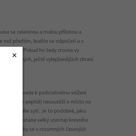
masa se zeleninou a malou přílohou a
pe než předtím, budíte se odpočatí a s
áleží na vás. Pokud ho tedy zrovna vy
neraci nových, ještě vylepšenějších zbraní
ního cukru vede k podstatnému snížení
kagon-like-peptid) nesoutěží o místo na
 cítíte déle sytí. Je to podobné, jako
o jídle nenastane velký vzestup krevního
řešit a měli by se v rozumných časových