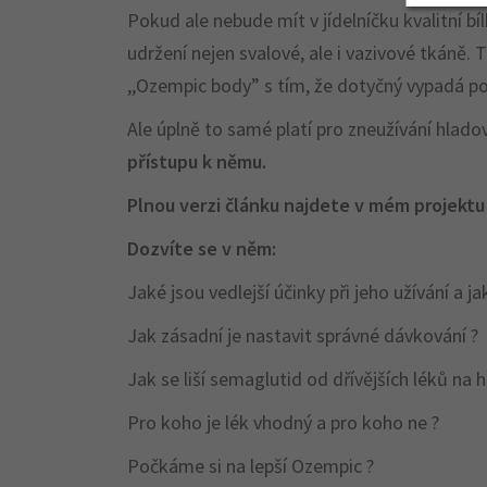
Pokud ale nebude mít v jídelníčku kvalitní b
udržení nejen svalové, ale i vazivové tkáně.
,,Ozempic body” s tím, že dotyčný vypadá po 
Ale úplně to samé platí pro zneužívání hladov
přístupu k němu.
Plnou verzi článku najdete v mém projektu
Dozvíte se v něm:
Jaké jsou vedlejší účinky při jeho užívání a ja
Jak zásadní je nastavit správné dávkování ?
Jak se liší semaglutid od dřívějších léků na h
Pro koho je lék vhodný a pro koho ne ?
Počkáme si na lepší Ozempic ?