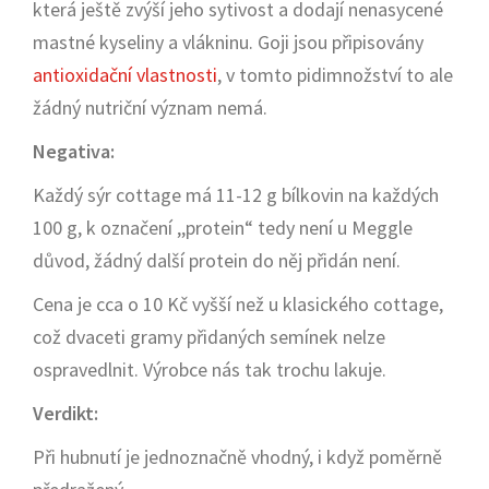
která ještě zvýší jeho sytivost a dodají nenasycené
mastné kyseliny a vlákninu. Goji jsou připisovány
antioxidační vlastnosti
, v tomto pidimnožství to ale
žádný nutriční význam nemá.
Negativa:
Každý sýr cottage má 11-12 g bílkovin na každých
100 g, k označení ,,protein“ tedy není u Meggle
důvod, žádný další protein do něj přidán není.
Cena je cca o 10 Kč vyšší než u klasického cottage,
což dvaceti gramy přidaných semínek nelze
ospravedlnit. Výrobce nás tak trochu lakuje.
Verdikt:
Při hubnutí je jednoznačně vhodný, i když poměrně