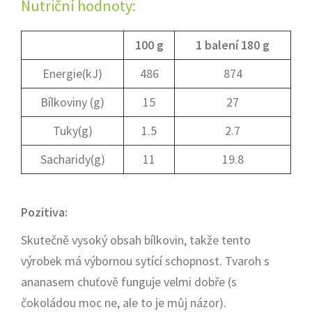
Nutriční hodnoty:
100 g
1 balení 180 g
Energie(kJ)
486
874
Bílkoviny (g)
15
27
Tuky(g)
1.5
2.7
Sacharidy(g)
11
19.8
Pozitiva:
Skutečně vysoký obsah bílkovin, takže tento
výrobek má výbornou sytící schopnost. Tvaroh s
ananasem chuťově funguje velmi dobře (s
čokoládou moc ne, ale to je můj názor).