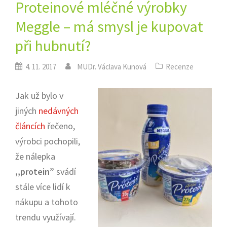
Proteinové mléčné výrobky
Meggle – má smysl je kupovat
při hubnutí?
4. 11. 2017
MUDr. Václava Kunová
Recenze
Jak už bylo v
jiných
nedávných
článcích
řečeno,
výrobci pochopili,
že nálepka
,,protein”
svádí
stále více lidí k
nákupu a tohoto
trendu využívají.