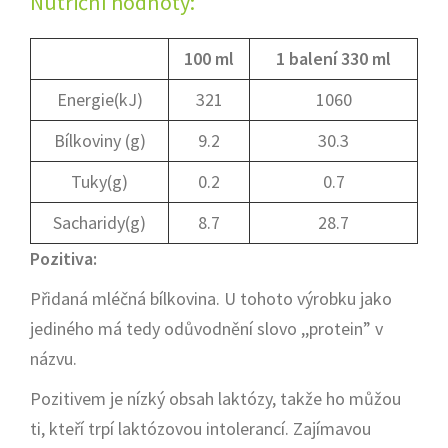
Nutriční hodnoty:
100 ml
1 balení 330 ml
Energie(kJ)
321
1060
Bílkoviny (g)
9.2
30.3
Tuky(g)
0.2
0.7
Sacharidy(g)
8.7
28.7
Pozitiva:
Přidaná mléčná bílkovina. U tohoto výrobku jako
jediného má tedy odůvodnění slovo ,,protein” v
názvu.
Pozitivem je nízký obsah laktózy, takže ho můžou
ti, kteří trpí laktózovou intolerancí. Zajímavou