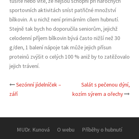
tušíte nebo víte, že nejsou schopni při náročných
sportovních aktivitách sníst patřičné množství
bílkovin. A u nichž není primárním cílem hubnutí.
Stejně tak bych ho doporučila seniorům, jejichž
celodenní příjem bílkovin bývá často nižší než 30
g/den, 1 balení nápoje tak může jejich přísun
proteinů zvýšit o celých 100 % aniž by to zatěžovalo
jejich trávení.
Sezónní jídelníček –
Salát s pečenou dýní,
Post
září
kozím sýrem a ořechy
navigation
MUDr. Kunová
O webu
Příběhy o hubnutí