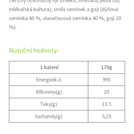
Čerstvý nízkotučný sýr (mléko, smetana, jedlá sůl,
mlékařská kultura), směs semínek a goji (dýňová
semínka 40 %, slunečnicová semínka 40 %, goji 20
%).
Nutriční hodnoty:
1 balení
170g
Energie(kJ)
995
Bílkoviny(g)
20
Tuky(g)
13.5
Sacharidy(g)
5,25