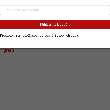
řetrvává do dospělosti.
 obezitou, 80 % adolescentů s obezitou si nese obezitu do d
Přihlásit se k odběru
Přečtěte si na naše
Zásady zpracování osobních údajů
ítě ?
ch grafů