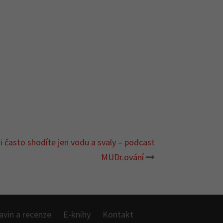
i často shodíte jen vodu a svaly – podcast
MUDr.ování
avin a recenze
E-knihy
Kontakt