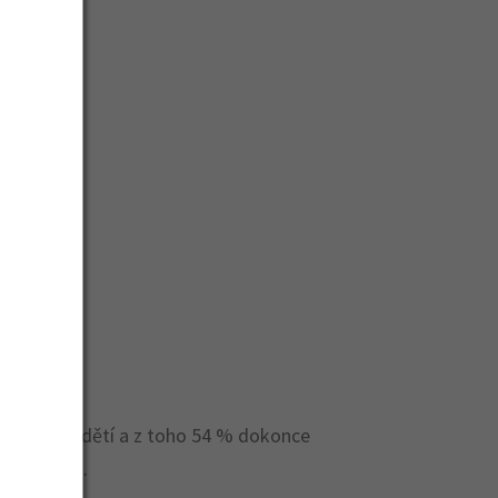
ou 16,4 % dětí a z toho 54 % dokonce
 roce 2021.