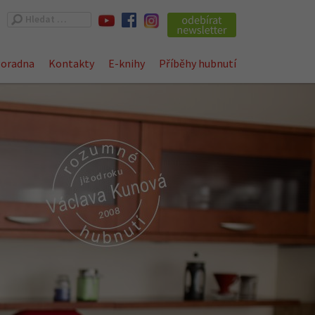
Vyhledávání
oradna
Kontakty
E-knihy
Příběhy hubnutí