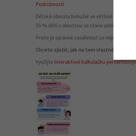
Podrobnosti
Dětská obezita bohužel ve většině případů p
55 % dětí s obezitou se stane adolescenty s
Proto je správné zasáhnout co nejdříve.
Chcete zjistit, jak na tom vlastně je vaše d
Využijte
interaktivní kalkulačku percentilový