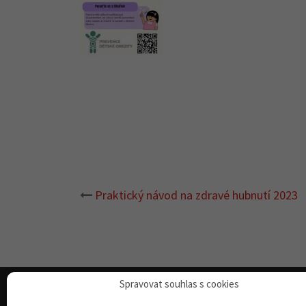
Praktický návod na zdravé hubnutí 2023
Post
navigation
Spravovat souhlas s cookies
MUDr. Kunová
O webu
Příběhy