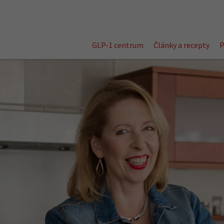
GLP-1 centrum
Články a recepty
P