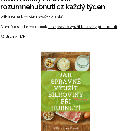
rozumnehubnuti.cz každý týden.
Přihlaste se k odběru nových článků.
Stáhněte si zdarma e-book
Jak správně využít bílkoviny při hubnutí
32 stran v PDF
lity
lonem k obezitě ?
ímá ?
nky
a dětské populaci podepsaly a v současné době trpí obezit
oslední studie u 4386 dětí provedená v ordinacích pediatrů v