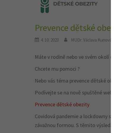
Prevence dětské obezity
4. 10. 2023
MUDr. Václava Kunová
Aktua
Máte v rodině nebo ve svém okolí dítě se sk
Chcete mu pomoci ?
Nebo vás téma prevence dětské obezity zaj
Podívejte se na nově spuštěné webové strá
Prevence dětské obezity
Covidová pandemie a lockdowny se bohužel n
závažnou formou. S těmito výsledky přišla p