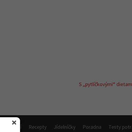
S ,,pytlíčkovými“ dietam
 o hubnutí
Recepty
Jídelníčky
Poradna
Testy potr