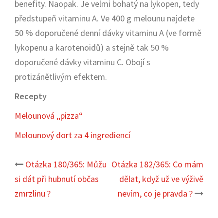
benefity. Naopak. Je velmi bohatý na lykopen, tedy
předstupeň vitaminu A. Ve 400 g melounu najdete
50 % doporučené denní dávky vitaminu A (ve formě
lykopenu a karotenoidů) a stejně tak 50 %
doporučené dávky vitaminu C. Obojí s
protizánětlivým efektem.
Recepty
Melounová ,,pizza“
Melounový dort za 4 ingrediencí
Otázka 180/365: Můžu
Otázka 182/365: Co mám
Post
si dát při hubnutí občas
dělat, když už ve výživě
navigation
zmrzlinu ?
nevím, co je pravda ?