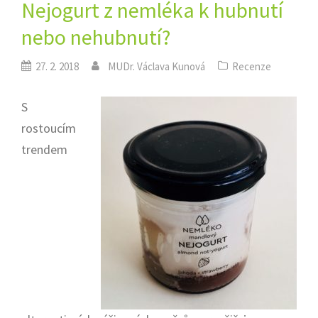
Nejogurt z nemléka k hubnutí
nebo nehubnutí?
27. 2. 2018
MUDr. Václava Kunová
Recenze
S
rostoucím
trendem