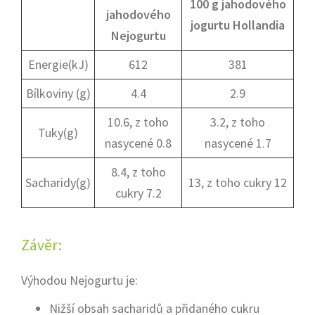
100 g jahodového
jahodového
jogurtu Hollandia
Nejogurtu
Energie(kJ)
612
381
Bílkoviny (g)
4.4
2.9
10.6, z toho
3.2, z toho
Tuky(g)
nasycené 0.8
nasycené 1.7
8.4, z toho
Sacharidy(g)
13, z toho cukry 12
cukry 7.2
Závěr:
Výhodou Nejogurtu je:
Nižší obsah sacharidů a přidaného cukru