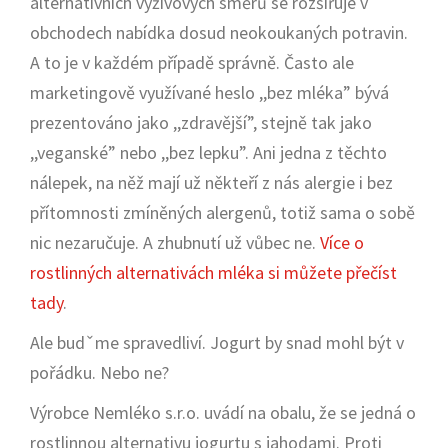
alternativních výživových směrů se rozšiřuje v
obchodech nabídka dosud neokoukaných potravin.
A to je v každém případě správně. Často ale
marketingově využívané heslo ,,bez mléka” bývá
prezentováno jako ,,zdravější”, stejně tak jako
,,veganské” nebo ,,bez lepku”. Ani jedna z těchto
nálepek, na něž mají už někteří z nás alergie i bez
přítomnosti zmíněných alergenů, totiž sama o sobě
nic nezaručuje. A zhubnutí už vůbec ne.
Více o
rostlinných alternativách mléka si můžete přečíst
tady
.
Ale budˇme spravedliví. Jogurt by snad mohl být v
pořádku. Nebo ne?
Výrobce Nemléko s.r.o. uvádí na obalu, že se jedná o
rostlinnou alternativu jogurtu s jahodami. Proti