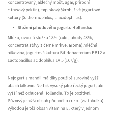
koncentrovaný jablečný mošt, agar, přírodní
citrusový pektin), tapiokový škrob, živé jogurtové
kultury (S. thermophilus, L. acidophilus).
Složení jahodového jogurtu Hollandia:
Mléko, ovocná složka 18% (cukr, jahody 43%,
koncentrát šťávy z černé mrkve, aroma),mléčná
bílkovina, jogurtová kultura Bifidobacterium BB12 a
Lactobacillus acidophilus LA 5 (10⁶/g).
Nejogurt z mandlí má díky použité surovině vyšší
obsah bílkovin. Ne tak vysoký jako řecký jogurt, ale
vyšší než ochucená Hollandia. To je pozitivní.
Příznivý je nižší obsah přidaného cukru (viz tabulka).
Výhodou je též obsah vitaminu E, který v jednom