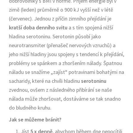
dobrovolníky s BMI v normě. Příjem energie byl v
zimě (leden) průměrně o 900 kJ vyšší než v létě
(červenec). Jednou z příčin zimního přejídání je
kratší doba
denního svitu
a s tím spojená nižší
hladina serotoninu. Serotonin působí jako
neurotransmiter (přenašeč nervových vzruchů) a
jeho nižší hladiny jsou spojeny s tendencí k přejídání,
problémy se spánkem a zhoršením nálady. Špatnou
náladu se snažíme „zajíst“ potravinami bohatými na
sacharidy, které na chvíli hladinu
serotoninu
zvednou, ovšem z následného přibírání se naše
nálada může zhoršovat, dostáváme se tak snadno
do bludného kruhu.
Jak se můžeme bránit?
Jíst
5 x denně
, abychom během dne nepocítili