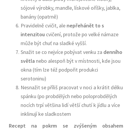
sójové výrobky, mandle, lískové oříšky, jablka,
banány (opatrně)
Pravidelně cvičit, ale
nepřehánět to s
intenzitou
cvičení, protože po velké námaze
může být chuť na sladké vyšší.
Snažit se co nejvíce pobývat venku za
denního
světla
nebo alespoň být v místnosti, kde jsou
okna (tím lze též podpořit produkci
serotoninu)
Nesnažit se příliš pracovat v noci a krátit délku
spánku (po probdělých nebo poloprobdělých
nocích trpí většina lidí větší chutí k jídlu a více
inklinují ke sladkostem
Recept na pokrm se zvýšeným obsahem