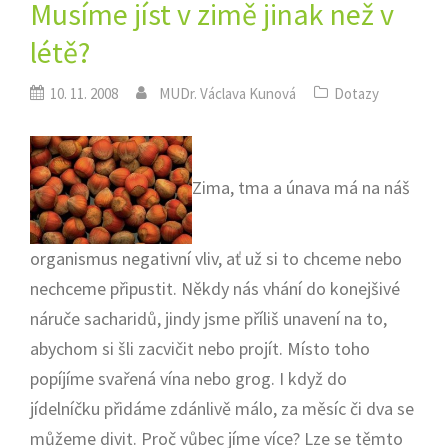
Musíme jíst v zimě jinak než v
létě?
10. 11. 2008
MUDr. Václava Kunová
Dotazy
Zima, tma a únava má na náš
organismus negativní vliv, ať už si to chceme nebo
nechceme připustit. Někdy nás vhání do konejšivé
náruče sacharidů, jindy jsme příliš unavení na to,
abychom si šli zacvičit nebo projít. Místo toho
popíjíme svařená vína nebo grog. I když do
jídelníčku přidáme zdánlivě málo, za měsíc či dva se
můžeme divit. Proč vůbec jíme více? Lze se těmto