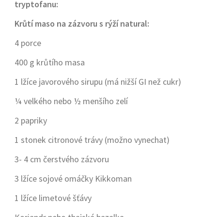
tryptofanu:
Krůtí maso na zázvoru s rýží natural:
4 porce
400 g krůtího masa
1 lžíce javorového sirupu (má nižší GI než cukr)
¼ velkého nebo ½ menšího zelí
2 papriky
1 stonek citronové trávy (možno vynechat)
3- 4 cm čerstvého zázvoru
3 lžíce sojové omáčky Kikkoman
1 lžíce limetové šťávy