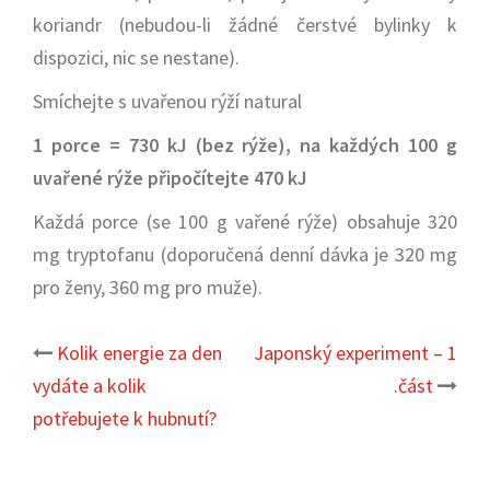
koriandr (nebudou-li žádné čerstvé bylinky k
dispozici, nic se nestane).
Smíchejte s uvařenou rýží natural
1 porce = 730 kJ (bez rýže), na každých 100 g
uvařené rýže připočítejte 470 kJ
Každá porce (se 100 g vařené rýže) obsahuje 320
mg tryptofanu (doporučená denní dávka je 320 mg
pro ženy, 360 mg pro muže).
Kolik energie za den
Japonský experiment – 1
Post
vydáte a kolik
.část
navigation
potřebujete k hubnutí?