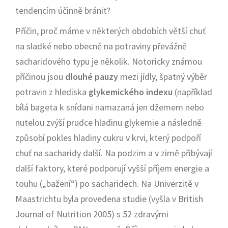
tendencím účinně bránit?
Příčin, proč máme v některých obdobích větší chuť
na sladké nebo obecně na potraviny převážně
sacharidového typu je několik. Notoricky známou
příčinou jsou
dlouhé pauzy
mezi jídly, špatný výběr
potravin z hlediska
glykemického indexu
(například
bílá bageta k snídani namazaná jen džemem nebo
nutelou zvýší prudce hladinu glykemie a následně
způsobí pokles hladiny cukru v krvi, který podpoří
chuť na sacharidy další. Na podzim a v zimě přibývají
další faktory, které podporují vyšší příjem energie a
touhu („bažení“) po sacharidech. Na Univerzitě v
Maastrichtu byla provedena studie (vyšla v British
Journal of Nutrition 2005) s 52 zdravými