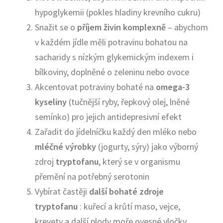
hypoglykemii (pokles hladiny krevního cukru)
Snažit se o
příjem živin komplexně
– abychom
v každém jídle měli potravinu bohatou na
sacharidy s nízkým glykemickým indexem i
bílkoviny, doplněné o zeleninu nebo ovoce
Akcentovat potraviny bohaté na
omega-3
kyseliny
(tučnější ryby, řepkový olej, lněné
semínko) pro jejich antidepresivní efekt
Zařadit do jídelníčku každý den mléko nebo
mléčné výrobky
(jogurty, sýry)
jako výborný
zdroj
tryptofanu
, který se v organismu
přemění na potřebný serotonin
Vybírat častěji
další bohaté zdroje
tryptofanu
: kuřecí a krůtí maso, vejce,
krevety a další plody moře,ovesné vločky,