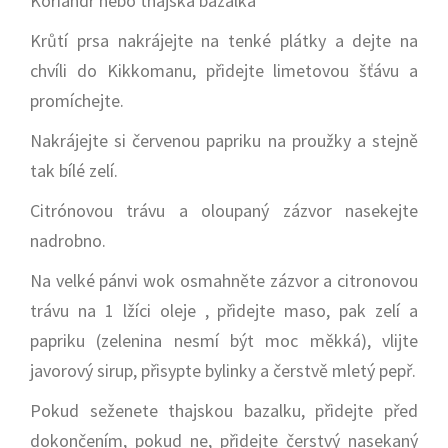
Koriandr nebo thajská bazalka
Krůtí prsa nakrájejte na tenké plátky a dejte na
chvíli do Kikkomanu, přidejte limetovou šťávu a
promíchejte.
Nakrájejte si červenou papriku na proužky a stejně
tak bílé zelí.
Citrónovou trávu a oloupaný zázvor nasekejte
nadrobno.
Na velké pánvi wok osmahněte zázvor a citronovou
trávu na 1 lžíci oleje , přidejte maso, pak zelí a
papriku (zelenina nesmí být moc měkká), vlijte
javorový sirup, přisypte bylinky a čerstvě mletý pepř.
Pokud seženete thajskou bazalku, přidejte před
dokončením, pokud ne, přidejte čerstvý nasekaný