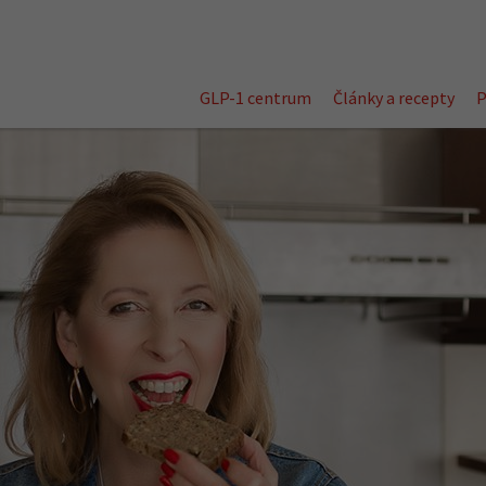
GLP-1 centrum
Články a recepty
P