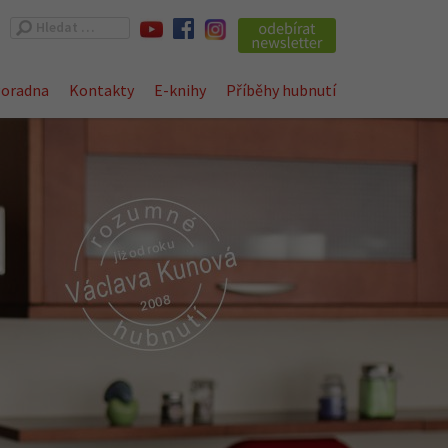
Vyhledávání
oradna
Kontakty
E-knihy
Příběhy hubnutí