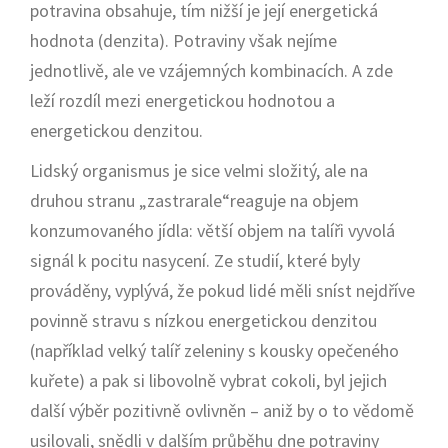
potravina obsahuje, tím nižší je její energetická
hodnota (denzita). Potraviny však nejíme
jednotlivě, ale ve vzájemných kombinacích. A zde
leží rozdíl mezi energetickou hodnotou a
energetickou denzitou.
Lidský organismus je sice velmi složitý, ale na
druhou stranu „zastrarale“reaguje na objem
konzumovaného jídla: větší objem na talíři vyvolá
signál k pocitu nasycení. Ze studií, které byly
prováděny, vyplývá, že pokud lidé měli sníst nejdříve
povinně stravu s nízkou energetickou denzitou
(například velký talíř zeleniny s kousky opečeného
kuřete) a pak si libovolně vybrat cokoli, byl jejich
další výběr pozitivně ovlivněn – aniž by o to vědomě
usilovali, snědli v dalším průběhu dne potraviny