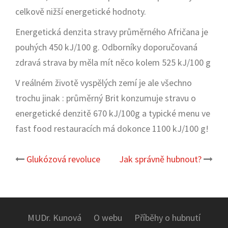
celkově nižší energetické hodnoty.
Energetická denzita stravy průměrného Afričana je
pouhých 450 kJ/100 g. Odborníky doporučovaná
zdravá strava by měla mít něco kolem 525 kJ/100 g
V reálném životě vyspělých zemí je ale všechno
trochu jinak : průměrný Brit konzumuje stravu o
energetické denzitě 670 kJ/100g a typické menu ve
fast food restauracích má dokonce 1100 kJ/100 g!
Glukózová revoluce
Jak správně hubnout?
Post
navigation
MUDr. Kunová
O webu
Příběhy o hubnutí