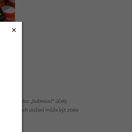
,dietní“ nebo ,,hubnoucí“ účely
utnější. Jejich složení může být zcela
trin.