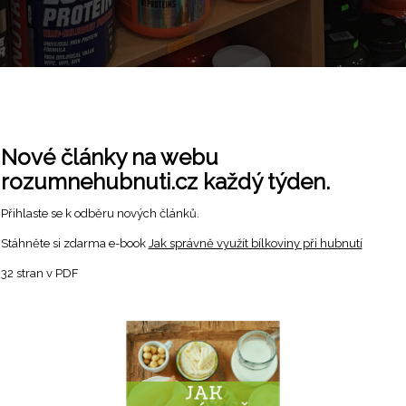
Nové články na webu
ápoj vhodný k hubnutí?
rozumnehubnuti.cz každý týden.
Přihlaste se k odběru nových článků.
 při hubnutí
Stáhněte si zdarma e-book
Jak správně využít bílkoviny při hubnutí
32 stran v PDF
utí jsou nejvhodnější proteinové nápoje, které vůbec žádné ,
hubnutí levnější a kvalitnější, ale bývají často i zároveň i ch
ché sacharidy, jakými jsou například fruktóza nebo maltodex
bázi syrovátky.