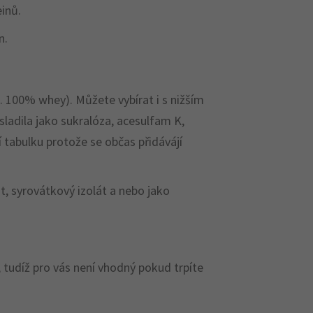
inů.
n.
l. 100% whey). Můžete vybírat i s nižším
sladila jako sukralóza, acesulfam K,
í tabulku protože se občas přidávájí
t, syrovátkový izolát a nebo jako
 tudíž pro vás není vhodný pokud trpíte