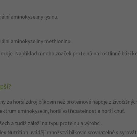
ální aminokyseliny lysinu.
iální aminokyseliny methioninu.
zdroje. Například mnoho značek proteinů na rostlinné bázi ko
pší?
y za horší zdroj bílkovin než proteinové nápoje z živočišný
rum aminokyselin, horší vstřebatelnost a horší chuť.
ch a tudíž záleží na typu proteinu a výrobci.
flex Nutrition uvádějí množství bílkovin srovnatelné s syrov