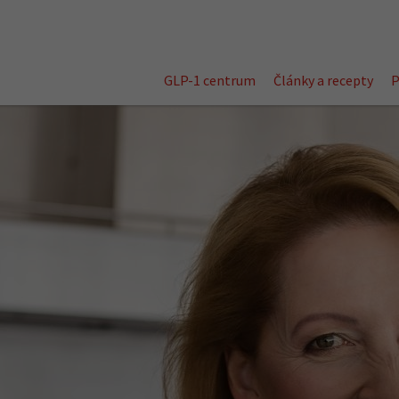
GLP-1 centrum
Články a recepty
P