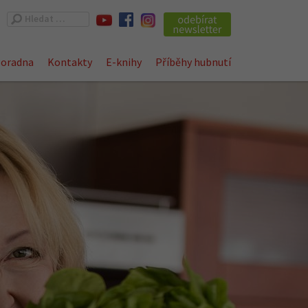
Vyhledávání
oradna
Kontakty
E-knihy
Příběhy hubnutí