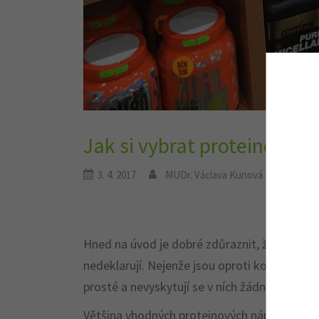
Jak si vybrat proteinový n
3. 4. 2017
MUDr. Václava Kunová
Výživa
Hned na úvod je dobré zdůraznit, že pro hubn
nedeklarují. Nejenže jsou oproti koktejlům na 
prosté a nevyskytují se v ních žádné jednodu
Většina vhodných proteinových nápojů je na 