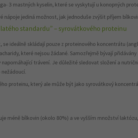
a- 3 mastných kyselin, které se vyskytují u konopných prote
é nápoje jediná možnost, jak jednoduše zvýšit příjem bílkovi
,,zlatého standardu” – syrovátkového proteinu
t, se ideálně skládají pouze z proteinového koncentrátu (ang
acharidy, které nejsou žádané. Samozřejmě bývají přidávány 
napomáhající trávení. Je důležité sledovat složení a nutričn
e nežádoucí.
ého proteinu, který ale může být jako syrovátkový koncentrá
je méně bílkovin (okolo 80%) a ve vyšším množství laktózu,