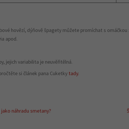
bové hovězí, dýňově špagety můžete promíchat s omáčkou z 
ia apod.
ejich variabilita je neuvěřitělná.
pročtěte si článek pana Cuketky
tady.
o jako náhradu smetany?
Š