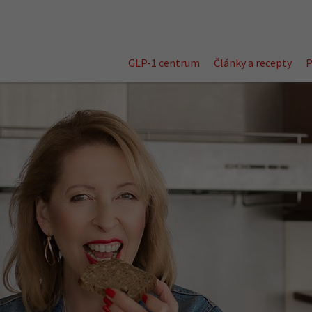
GLP-1 centrum
Články a recepty
P