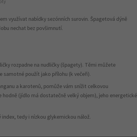
pty
bem využívat nabídky sezónních surovin. Špagetová dýně
 dobu nechat bez povšimnutí.
dličky rozpadne na nudličky (špagety). Těmi můžete
je samotné použít jako přílohu (k večeři).
anganu a karotenů, pomůže vám snížit celkovou
íte hodně (jídlo má dostatečně velký objem), jeho energetic
 index, tedy i nízkou glykemickou nálož.