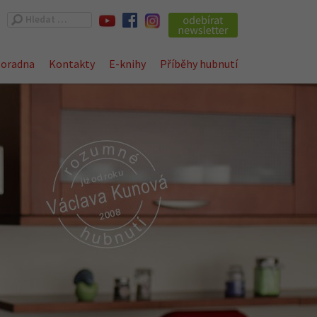
Vyhledávání
oradna
Kontakty
E-knihy
Příběhy hubnutí