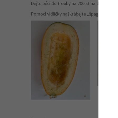
Dejte péci do trouby na 200 st na dobu 25 -3
Pomocí vidličky naškrábejte ,,špagety“.