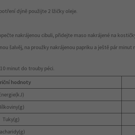
otření dýně použijte 2 lžičky oleje.
u opečte nakrájenou cibuli, přidejte maso nakrájené na kostičk
anou šalvěj, na proužky nakrájenou papriku a ještě pár minut 
 10 minut do trouby péci.
riční hodnoty
Energie(kJ)
ílkoviny(g)
Tuky(g)
acharidy(g)