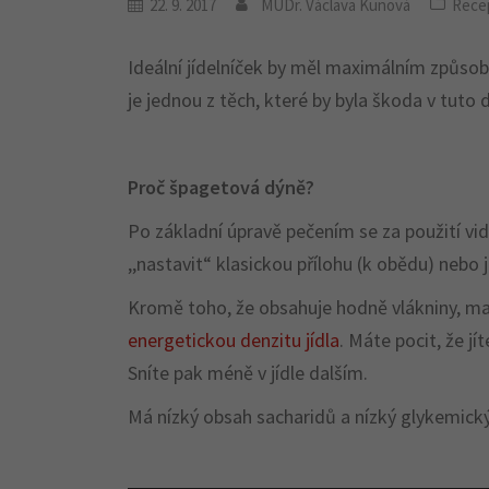
22. 9. 2017
MUDr. Václava Kunová
Rece
Ideální jídelníček by měl maximálním způso
je jednou z těch, které by byla škoda v tuto
Proč špagetová dýně?
Po základní úpravě pečením se za použití vi
,,nastavit“ klasickou přílohu (k obědu) nebo 
Kromě toho, že obsahuje hodně vlákniny, m
energetickou denzitu jídla
. Máte pocit, že j
Sníte pak méně v jídle dalším.
Má nízký obsah sacharidů a nízký glykemický