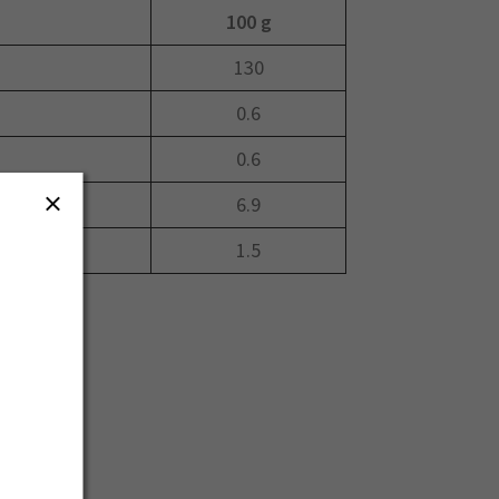
100 g
130
0.6
0.6
6.9
1.5