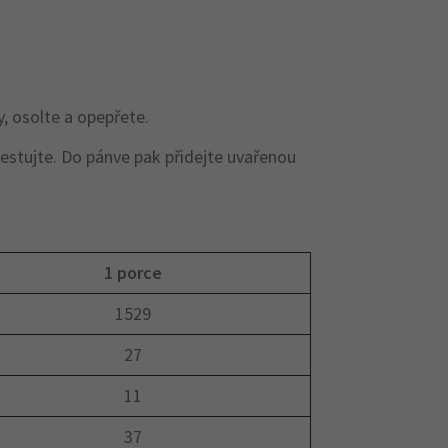
y, osolte a opepřete.
restujte. Do pánve pak přidejte uvařenou
1 porce
1529
27
11
37