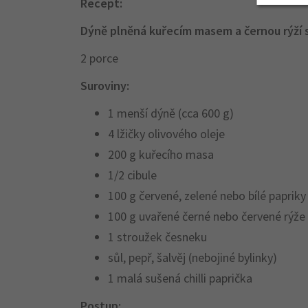
Recept:
Dýně plněná kuřecím masem a černou rýží s
2 porce
Suroviny:
1 menší dýně (cca 600 g)
4 lžičky olivového oleje
200 g kuřecího masa
1/2 cibule
100 g červené, zelené nebo bílé papriky
100 g uvařené černé nebo červené rýže 
1 stroužek česneku
sůl, pepř, šalvěj (nebojiné bylinky)
1 malá sušená chilli paprička
Postup: