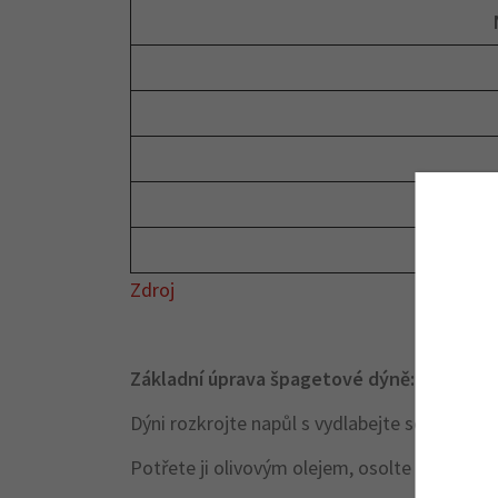
Zdroj
Základní úprava špagetové dýně:
Dýni rozkrojte napůl s vydlabejte semínka.
Potřete ji olivovým olejem, osolte a opepřet