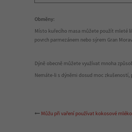
Obměny:
Místo kuřecího masa můžete použít mleté li
povrch parmezánem nebo sýrem Gran Morav
Dýně obecně můžete využívat mnoha způsoby, j
Nemáte-li s dýněmi dosud moc zkušeností, 
Můžu při vaření používat kokosové mlék
Post
navigation