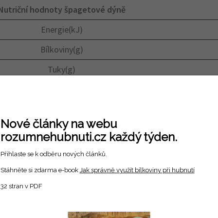
Nutriční hodnoty špagetové dýně
Energie(kJ)
Bílkoviny(g)
Tuky(g)
Sacharidy(g)
Vláknina(g)
Nové články na webu
rozumnehubnuti.cz každý týden.
Přihlaste se k odběru nových článků.
Stáhněte si zdarma e-book
Jak správně využít bílkoviny při hubnutí
32 stran v PDF
e.