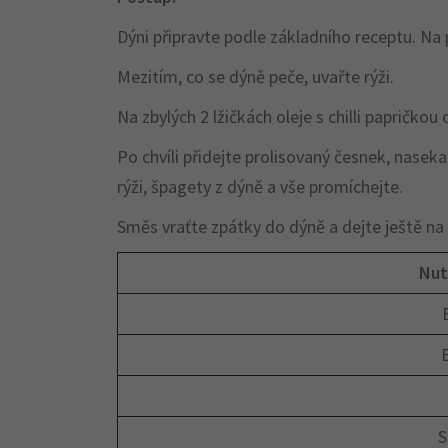
Dýni připravte podle základního receptu. Na p
Mezitím, co se dýně peče, uvařte rýži.
Na zbylých 2 lžičkách oleje s chilli papričko
Po chvíli přidejte prolisovaný česnek, nasek
rýži, špagety z dýně a vše promíchejte.
Směs vraťte zpátky do dýně a dejte ještě na
Nut
B
S