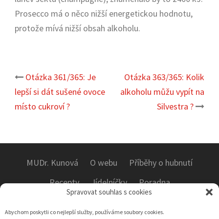
Prosecco má o něco nižší energetickou hodnotu,
protože mívá nižší obsah alkoholu.
Otázka 361/365: Je
Otázka 363/365: Kolik
Post
lepší si dát sušené ovoce
alkoholu můžu vypít na
navigation
místo cukroví ?
Silvestra ?
MUDr. Kunová
O webu
Příběhy o hubnutí
Recepty
Jídelníčky
Poradna
Spravovat souhlas s cookies
Testy potravin a recenze
E-knihy
Kontakt
Abychom poskytli co nejlepší služby, používáme soubory cookies.