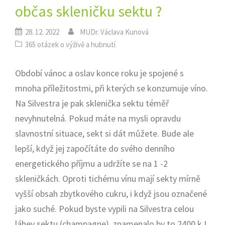
občas skleničku sektu ?
28. 12. 2022
MUDr. Václava Kunová
365 otázek o výživě a hubnutí
Období vánoc a oslav konce roku je spojené s
mnoha příležitostmi, při kterých se konzumuje víno.
Na Silvestra je pak sklenička sektu téměř
nevyhnutelná. Pokud máte na mysli opravdu
slavnostní situace, sekt si dát můžete. Bude ale
lepší, když jej započítáte do svého denního
energetického příjmu a udržíte se na 1 -2
skleničkách. Oproti tichému vínu mají sekty mírně
vyšší obsah zbytkového cukru, i když jsou označené
jako suché. Pokud byste vypili na Silvestra celou
láhev sektu (champagne), znamenalo by to 2400 kJ.