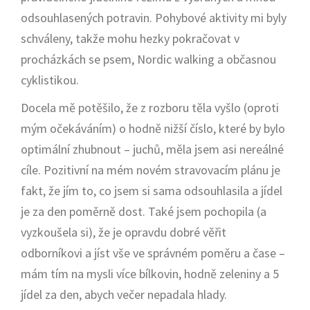
odsouhlasených potravin. Pohybové aktivity mi byly
schváleny, takže mohu hezky pokračovat v
procházkách se psem, Nordic walking a občasnou
cyklistikou.
Docela mě potěšilo, že z rozboru těla vyšlo (oproti
mým očekáváním) o hodně nižší číslo, které by bylo
optimální zhubnout – juchů, měla jsem asi nereálné
cíle. Pozitivní na mém novém stravovacím plánu je
fakt, že jím to, co jsem si sama odsouhlasila a jídel
je za den poměrně dost. Také jsem pochopila (a
vyzkoušela si), že je opravdu dobré věřit
odborníkovi a jíst vše ve správném poměru a čase –
mám tím na mysli více bílkovin, hodně zeleniny a 5
jídel za den, abych večer nepadala hlady.