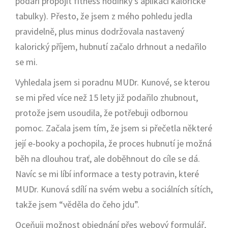
podaří propojit fitness hodinky s aplikací kalorické
tabulky). Přesto, že jsem z mého pohledu jedla
pravidelně, plus minus dodržovala nastavený
kalorický příjem, hubnutí začalo drhnout a nedařilo
se mi.
Vyhledala jsem si poradnu MUDr. Kunové, se kterou
se mi před více než 15 lety již podařilo zhubnout,
protože jsem usoudila, že potřebuji odbornou
pomoc. Začala jsem tím, že jsem si přečetla některé
její e-booky a pochopila, že proces hubnutí je možná
běh na dlouhou trať, ale doběhnout do cíle se dá.
Navíc se mi líbí informace a testy potravin, které
MUDr. Kunová sdílí na svém webu a sociálních sítích,
takže jsem “věděla do čeho jdu”.
Oceňuji možnost objednání přes webový formulář,