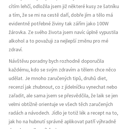
cítím lehčí, odložila jsem již některé kusy ze šatníku
a tím, že se mi na cestě daří, dobře jím a tělo má
evidentně potřebné živiny tak zářím jako 100W
žárovka. Ze svého života jsem navíc úplně vypustila
alkohol a to považuji za nejlepší změnu pro mé
zdraví.
Návštěvu poradny bych rozhodně doporučila
každému, kdo se svým zdravím a tělem chce něco
udělat. Je mnoho zaručených tipů, druhů diet,
recenzí jak zhubnout, co z jídelníčku vynechat nebo
zařadit, ale sama jsem se přesvědčila, že laik se jen
velmi obtížně orientuje ve všech těch zaručených
radách a návodech. Jídlo je totiž lék a recept na to,
jak ho na hubnutí správně aplikovat patří výhradně