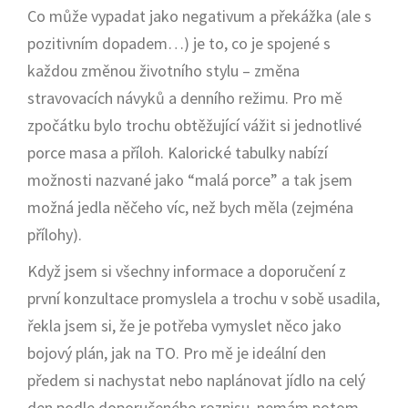
Co může vypadat jako negativum a překážka (ale s
pozitivním dopadem…) je to, co je spojené s
každou změnou životního stylu – změna
stravovacích návyků a denního režimu. Pro mě
zpočátku bylo trochu obtěžující vážit si jednotlivé
porce masa a příloh. Kalorické tabulky nabízí
možnosti nazvané jako “malá porce” a tak jsem
možná jedla něčeho víc, než bych měla (zejména
přílohy).
Když jsem si všechny informace a doporučení z
první konzultace promyslela a trochu v sobě usadila,
řekla jsem si, že je potřeba vymyslet něco jako
bojový plán, jak na TO. Pro mě je ideální den
předem si nachystat nebo naplánovat jídlo na celý
den podle doporučeného rozpisu, nemám potom