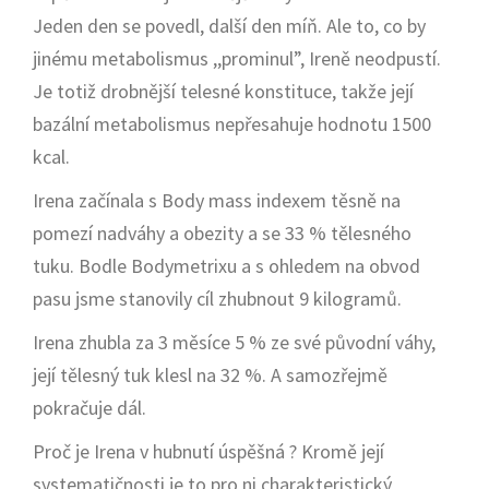
Jeden den se povedl, další den míň. Ale to, co by
jinému metabolismus ,,prominul”, Ireně neodpustí.
Je totiž drobnější telesné konstituce, takže její
bazální metabolismus nepřesahuje hodnotu 1500
kcal.
Irena začínala s Body mass indexem těsně na
pomezí nadváhy a obezity a se 33 % tělesného
tuku. Bodle Bodymetrixu a s ohledem na obvod
pasu jsme stanovily cíl zhubnout 9 kilogramů.
Irena zhubla za 3 měsíce 5 % ze své původní váhy,
její tělesný tuk klesl na 32 %. A samozřejmě
pokračuje dál.
Proč je Irena v hubnutí úspěšná ? Kromě její
systematičnosti je to pro ni charakteristický