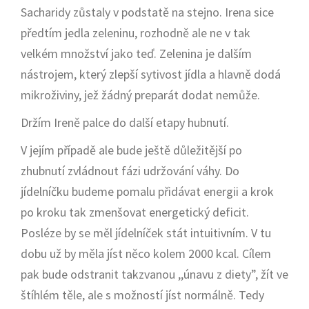
Sacharidy zůstaly v podstatě na stejno. Irena sice
předtím jedla zeleninu, rozhodně ale ne v tak
velkém množství jako teď. Zelenina je dalším
nástrojem, který zlepší sytivost jídla a hlavně dodá
mikroživiny, jež žádný preparát dodat nemůže.
Držím Ireně palce do další etapy hubnutí.
V jejím případě ale bude ještě důležitější po
zhubnutí zvládnout fázi udržování váhy. Do
jídelníčku budeme pomalu přidávat energii a krok
po kroku tak zmenšovat energetický deficit.
Posléze by se měl jídelníček stát intuitivním. V tu
dobu už by měla jíst něco kolem 2000 kcal. Cílem
pak bude odstranit takzvanou ,,únavu z diety”, žít ve
štíhlém těle, ale s možností jíst normálně. Tedy