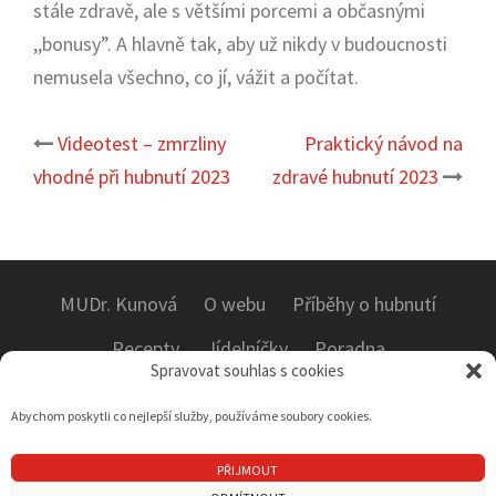
stále zdravě, ale s většími porcemi a občasnými
,,bonusy”. A hlavně tak, aby už nikdy v budoucnosti
nemusela všechno, co jí, vážit a počítat.
Videotest – zmrzliny
Praktický návod na
Post
vhodné při hubnutí 2023
zdravé hubnutí 2023
navigation
MUDr. Kunová
O webu
Příběhy o hubnutí
Recepty
Jídelníčky
Poradna
Spravovat souhlas s cookies
Testy potravin a recenze
E-knihy
Kontakt
Abychom poskytli co nejlepší služby, používáme soubory cookies.
PŘIJMOUT
Copyright © MUDr. Václava Kunová | Obsah na těchto