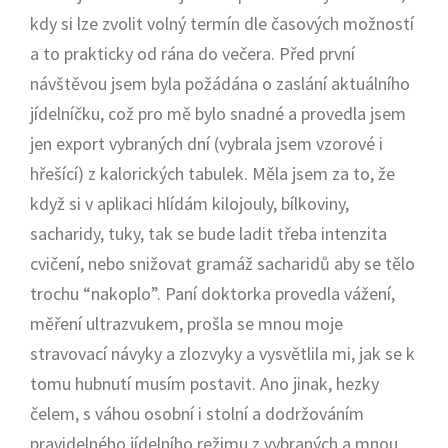
kdy si lze zvolit volný termín dle časových možností
a to prakticky od rána do večera. Před první
návštěvou jsem byla požádána o zaslání aktuálního
jídelníčku, což pro mě bylo snadné a provedla jsem
jen export vybraných dní (vybrala jsem vzorové i
hřešící) z kalorických tabulek. Měla jsem za to, že
když si v aplikaci hlídám kilojouly, bílkoviny,
sacharidy, tuky, tak se bude ladit třeba intenzita
cvičení, nebo snižovat gramáž sacharidů aby se tělo
trochu “nakoplo”. Paní doktorka provedla vážení,
měření ultrazvukem, prošla se mnou moje
stravovací návyky a zlozvyky a vysvětlila mi, jak se k
tomu hubnutí musím postavit. Ano jinak, hezky
čelem, s váhou osobní i stolní a dodržováním
pravidelného jídelního režimu z vybraných a mnou