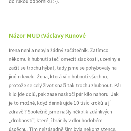
do rukou odborníků :-).
Názor MUDr.Václavy Kunové
Irena není a nebyla žádný začátečník. Zatímco
někomu k hubnutí stačí omezit sladkosti, uzeniny a
začít se trochu hýbat, tady jsme se pohybovaly na
jiném levelu. Žena, která ví o hubnutí všechno,
protože se celý život snaží tak trochu zhubnout. Pár
kilo jde dolů, pak zase naskočí pár kilo nahoru. Jak
je to možné, když denně ujde 10 tisíc kroků a jí
zdravě ? Společně jsme našly několik zdánlivých
,,drobností”, které jí bránily v dlouhodobém
úspěchu. Tím nejzásadnějším byla nekonzistence.