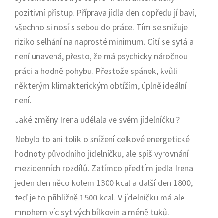
pozitivní přístup. Příprava jídla den dopředu jí baví,
všechno si nosí s sebou do práce. Tím se snižuje
riziko selhání na naprosté minimum. Cítí se sytá a
není unavená, přesto, že má psychicky náročnou
práci a hodně pohybu. Přestože spánek, kvůli
některým klimakterickým obtížím, úplně ideální
není.
Jaké změny Irena udělala ve svém jídelníčku ?
Nebylo to ani tolik o snížení celkové energetické
hodnoty původního jídelníčku, ale spíš vyrovnání
mezidenních rozdílů. Zatímco předtím jedla Irena
jeden den něco kolem 1300 kcal a další den 1800,
teď je to přibližně 1500 kcal. V jídelníčku má ale
mnohem víc sytivých bílkovin a méně tuků.